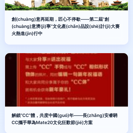
創(chuàng)意再延期，匠心不停歇——第二屆“創
(chuàng)意濟(jì)寧”文化產(chǎn)品設(shè)計(jì)大賽
火熱進(jìn)行中
解鎖“CC”體，共度中國(guó)年——長(zhǎng)安睿騁
CC攜手華為Mate20文化狂歡節(jié)方案