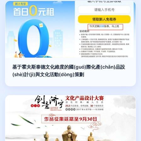
基于霍夫斯泰德文化維度的國(guó)際化產(chǎn)品設
(shè)計(jì)與文化活動(dòng)策劃