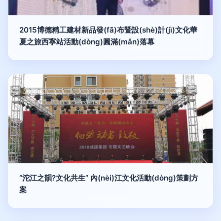
2015博德精工建材新品發(fā)布暨設(shè)計(jì)文化華
夏之旅西寧站活動(dòng)圓滿(mǎn)落幕
“沱江之韻?文化共生” 內(nèi)江文化活動(dòng)策劃方
案