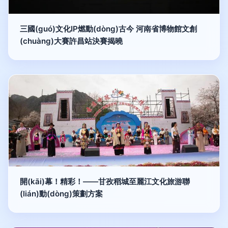
三國(guó)文化IP燃動(dòng)古今 河南省博物館文創
(chuàng)大賽許昌站決賽揭曉
開(kāi)幕！精彩！——甘孜稻城至麗江文化旅游聯
(lián)動(dòng)策劃方案