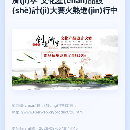
濟(jì)寧”文化產(chǎn)品設
(shè)計(jì)大賽火熱進(jìn)行中
如若轉(zhuǎn)載，請(qǐng)注明出處：
http://www.userweb.cn/product/20.html
更新時(shí)間：2026-08-05 18:44:45