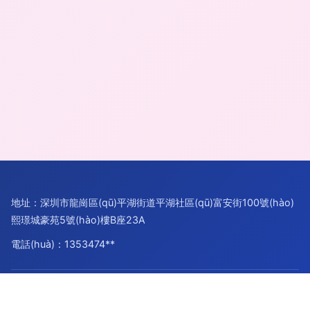
地址：深圳市龍崗區(qū)平湖街道平湖社區(qū)富安街100號(hào)
熙璟城豪苑5號(hào)樓B座23A
電話(huà)：1353474**
Copyright © 2026
www.userweb.cn
文化活動(dòng)策劃
深圳