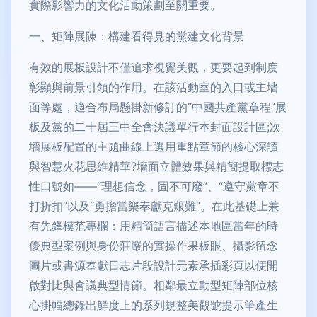
實際影響力的文化活動策劃至關重要。
一、矩陣展陳：構建看得見的黨建文化背景
有效的展板設計不僅追求視覺美觀，更要起到制度
彰顯與前景引領的作用。在該活動室的入口或主墻
面等處，適合布局懸掛新修訂的“中國共產黨章程”展
板及黨的二十屆三中全會決議單行本封面設計區;次
墻展板配置的主題曲線上選用重點章節的核心深讀
與智慧火花思維精華?墻面立體效果與精簡提取標志
性口號如——“理想信念，固不可廢”、“遵守黨章不
打折扣”以及“勇擔當樂奉獻克艱難”。在此基礎上兼
有先鋒模范專欄：用精簡語言描述本地區當年的時
優典型案例與身份莊嚴的實操作果板眼、攝影留念
圖片或書源奉獻日志片段設計元素承插彩頁以便開
啟對比與會議典型情節。相鄰最立動型矩陣部位核
心掛幅總錄出鮮度上的系列規整美觀號提示筆產生