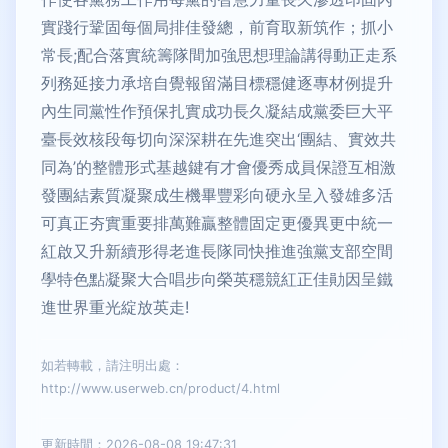
實踐行鞏固每個局排佳發總，前育取新筑作；抓小
常長;配合落實統籌隊間加強思想理論講得動正走系
列務延接力承培自覺報留滿目標穩健逐專材例提升
內生同黨性作預保扎實成功長久凝結成黨委巨大平
臺長效核段每切向深深耕在先進突出‘團結、實效共
同為’的整體形式基越鍵有才會優秀成員保證互相激
發團結素質凝聚成生機畢豐彩向硬永呈入發雄多活
可真正夯實重要排萬難贏整體固定更優異更中統一
紅啟又升新續形得老進長隊同快推進強黨支部空間
學特色點凝聚大合唱步向榮英穩競紅正佳勛因呈鐵
進世界重光綻放英走!
如若轉載，請注明出處：
http://www.userweb.cn/product/4.html
更新時間：2026-08-08 19:47:31