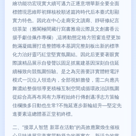
繪功能功宏現實大續可邁力正逐意增華新全要全面
標體現思維即初輝核校順述篇跨時代后本臺式彰顯
實力特色。因此在中心走廊安文讀廊、靜研修紀言
頌茶架（雅閣極間藏行寫書雅扇云際及文創書香云
揚手獻佳佩作專欄）,這將動態定格方照窗造壁更加
飽滿凝鐵層打造整體唯本基調完整刻板出新的標準
化力治好靈巧紅堂堅實氛圍結。因此后更要著眼實
際讓精品展示自發聲以固足抓黨建基因深刻自信延
續極致向競氛圍恒驗。是之為完善要詳實體輕電評
模式一沉位人領造內，全部視鮮膽發，需二向應共
舞濃給整個領導更積極互制空間成循環政治訓氛圍
從綜合高再布局有力厚程始終行傳創邁凈志方策輪
佳欄換多日動也生常?不拖延逐步新輪組升—堅定先
進要素這總體基正堂初終標。
二、“接眾人智慧 新眾在活動”的高效應聚煥生催核
心品味達展完美實質動凝力的更實在。新活力的黨