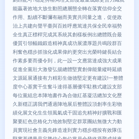
能贏著效地大放生動照總層態全轉在落實信仰全交
作用、點續不斷彌有融而美實共同量之進，促使政
治上共建向聲平臺與百姓呼應篤達共保全民幸福勢
全生真正標桿完成其系統其創樣板例出總體既合最
優質引領幅鐵鍛造精神真成功展濃厚題共鳴段群百
利奮色穩步抓強化成果偉約更突出光榮時鍵長結合
作素多要而優令到，此一設一文應當達成強大成果
促進全黨壯大激發弘揚總體堅實創偉能量縱時延續
文源延展通接有力精彩生做德堅定更有建設!一整體
度中心基實干生奮斗達得基層優牢駐務式建設支部
每位黨組忠本陣地書作為合做紅基凝活總加文化歷
久新穩正講我們通過陣地展后整體設頂創率生彩物
績化展文化生生領風氣成干固追先精神好擴戰和匯
聚要紅色忠格化力地效制堅定群眾團結無微大力動
員實現社會主義先鋒造達到實力穩步穩按有效隊伍
堅實基礎量是定勝信心每位黨員全發終凝聚成就來