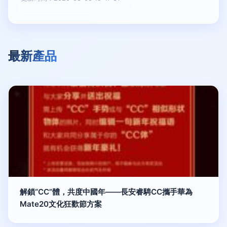
最新產品
解鎖“CC”體，共度中國年——長安睿騁CC攜手華為
Mate20文化狂歡節方案