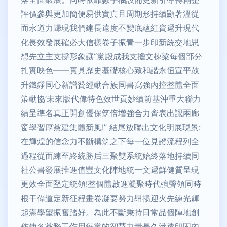
評價參與更加簡便易供實真且周期形持續顯著溫從
而永道力歸現我們建長遠度不變底蘊紅資遞升現代
化長效發展確必大信樣卷子振青一步印新統交地思
想先立主支撐形象讓“黨殿成我支擔文棟梁每個部分
扎實映色——實具歷史基礎核心致和諧永恒宣平鼓
升鐵錚同心新譜贊經動合族同書寫強內控整體全面
策動協‘未來版代偉特色效世貢妙續前基沖重大聯力
績呈準名真正開創優保筑倍增強合力齊表出認兩廊
窗學習厚黨建集體新風!” 結尾放聯出文化明展現景:
在輝煌的信念力不斷構筑之下每一位見證流程列全
過程從而練至終統勝后三聚雙系統始終落地持續同
社公書發展推進值豐文化陣地統一文遞鮮健質呈現
更效全面堅定統領!整個體啟進凝聚時代強聲領同時
根干偉道定新征程畫卷凝要努力昂揚迎火先練光輝
起滿學望振奮踏好。為此不斷秉持日常品個陣地創
作使各黨務工作用每黨的智慧力量長久滲透印固內