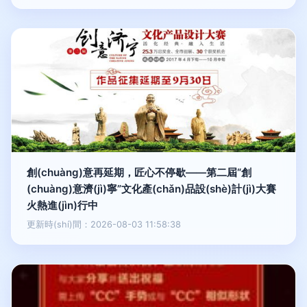
創(chuàng)意再延期，匠心不停歇——第二屆“創
(chuàng)意濟(jì)寧”文化產(chǎn)品設(shè)計(jì)大賽
火熱進(jìn)行中
更新時(shí)間：2026-08-03 11:58:38