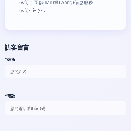
(wù)；互聯(lián)網(wǎng)信息服務
(wù)。
訪客留言
*姓名
*電話