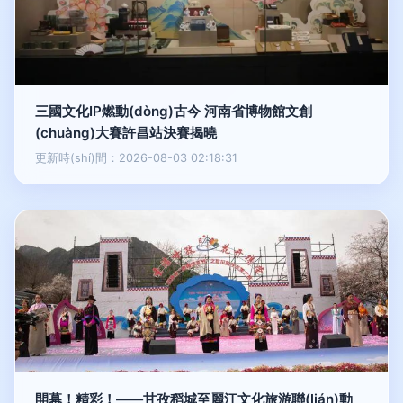
三國文化IP燃動(dòng)古今 河南省博物館文創
(chuàng)大賽許昌站決賽揭曉
更新時(shí)間：2026-08-03 02:18:31
開幕！精彩！——甘孜稻城至麗江文化旅游聯(lián)動