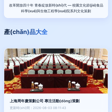
改革開放四十年 青春綻放新時(shí)代 — 校園文化節(jié)食品
科學(xué)與生物工程學(xué)院系列文化策劃
產(chǎn)品大全
上海周年慶策劃公司 專注活動(dòng)策劃
更新時(shí)間：2026-08-03 08:11:43