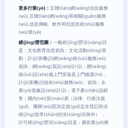
更多行業(yè)：
互聯(lián)網(wǎng)信息服務
(wù),互聯(lián)網(wǎng)和相關(guān)服務
(wù),信息傳輸、軟件和信息技術(shù)服務
(wù)業(yè)
經(jīng)營范圍：
一般經(jīng)營項(xiàng)目
是：文化教育信息咨詢；文化活動(dòng)策
劃；計(jì)算機(jī)網(wǎng)絡(luò)服務(wù)
咨詢；網(wǎng)頁設(shè)計(jì)；網(wǎng)
絡(luò)設(shè)備上門安裝及上門維護(hù)；
計(jì)算機(jī)技術(shù)服務(wù)、咨詢；企
業(yè)形象設(shè)計(jì)；電子產(chǎn)品銷
售；國內(nèi)貿(mào)易（法律、行政法規
(guī)、國務(wù)院決定規(guī)定在登記前須
經(jīng)批準(zhǔn)的項(xiàng)目除外） ，
許可經(jīng)營項(xiàng)目是：廣告業(yè)務