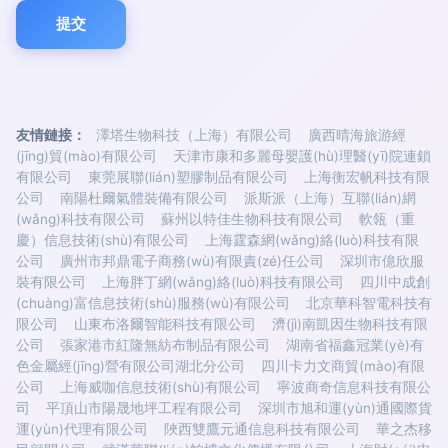
友情鏈接：
澤塔生物科技（上海）有限公司
廣西晴海旅游經
(jīng)貿(mào)有限公司
天津市康和多麗母嬰護(hù)理醫(yī)院連鎖
有限公司
東莞展聯(lián)塑膠制品有限公司
上海衡宏帆科技有限
公司
南陽杜爾氣體裝備有限公司
派斯派（上海）互聯(lián)網
(wǎng)科技有限公司
蘇州以特佳生物科技有限公司
軟瓴（重
慶）信息技術(shù)有限公司
上海霆森網(wǎng)絡(luò)科技有限
公司
廣州市邦鼎電子商務(wù)有限責(zé)任公司
深圳市億欣服
裝有限公司
上海胖丁網(wǎng)絡(luò)科技有限公司
四川中成創
(chuàng)富信息技術(shù)服務(wù)有限公司
北京華科智電科技有
限公司
山東布洛爾智能科技有限公司
濟(jì)南凱因生物科技有限
公司
張家港市紅隆無紡布制品有限公司
湖南省福鑫冠業(yè)有
色金屬經(jīng)營有限公司湖北分公司
四川卡力文商貿(mào)有限
公司
上海威咖信息技術(shù)有限公司
寧波商奇信息科技有限公
司
平頂山市陽晟地坪工程有限公司
深圳市旭和運(yùn)通國際貨
運(yùn)代理有限公司
陜西雙鷹元通信息科技有限公司
華之杰移