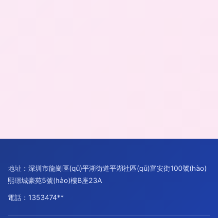
地址：深圳市龍崗區(qū)平湖街道平湖社區(qū)富安街100號(hào)
熙璟城豪苑5號(hào)樓B座23A
電話：1353474**