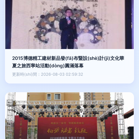
2015博德精工建材新品發(fā)布暨設(shè)計(jì)文化華
夏之旅西寧站活動(dòng)圓滿落幕
更新時(shí)間：2026-08-03 02:59:32