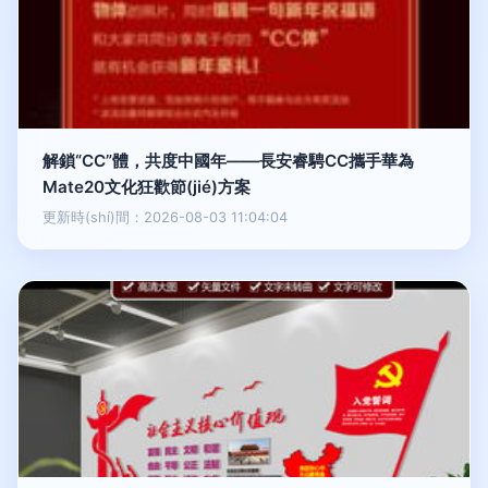
解鎖“CC”體，共度中國年——長安睿騁CC攜手華為
Mate20文化狂歡節(jié)方案
更新時(shí)間：2026-08-03 11:04:04