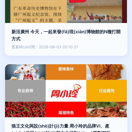
新活廣州 今天，一起來發(fā)現(xiàn)博物館的N種打開
方式
更新時(shí)間：2026-08-03 05:10:37
狼王文化與設(shè)計(jì)力量 周小玲的品牌VI、產