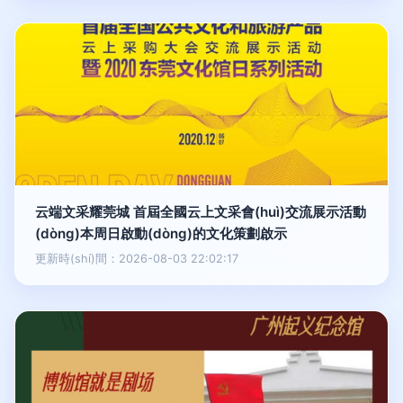
云端文采耀莞城 首屆全國云上文采會(huì)交流展示活動
(dòng)本周日啟動(dòng)的文化策劃啟示
更新時(shí)間：2026-08-03 22:02:17