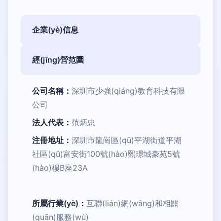
企業(yè)信息
經(jīng)營范圍
公司名稱：
深圳市少強(qiáng)教育科技有限
公司
法人代表：
范炳忠
注冊地址：
深圳市龍崗區(qū)平湖街道平湖
社區(qū)富安街100號(hào)熙璟城豪苑5號
(hào)樓B座23A
所屬行業(yè)：
互聯(lián)網(wǎng)和相關
(guān)服務(wù)