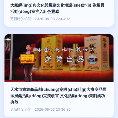
大氣經(jīng)典文化與黨建文化墻設(shè)計(jì) 為黨員
活動(dòng)室注入紅色靈感
更新時(shí)間：2026-08-03 22:04:12
天水市旅游商品創(chuàng)意設(shè)計(jì)大賽商品展
示展銷活動(dòng)完美收官 文化活動(dòng)策劃成功
典范
更新時(shí)間：2026-08-03 23:36:36