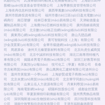
民顧問公司
武漢華聯(lián)帕博文化傳播有限公司
上海財(cái)申
股權(quán)投資基金管理有限公司
上海季勝投資管理有限公司
上海依冉信息科技有限公司
廣西華胤數(shù)碼科技有限公司
廣州市凱鋒投資有限公司
福州市臺(tái)江區(qū)日盈光電數(shù)
碼商行
南亞塑膠
桂林亞泰貿(mào)易有限公司
天津歐德曼金
屬制品有限公司
上海費(fèi)芯燃科技有限公司
廣州燕睞禧商貿
(mào)有限公司
北京數(shù)格正信網(wǎng)絡(luò)科技有限公
司
廣東用心網(wǎng)絡(luò)科技有限公司
唐山凡戀品網
(wǎng)絡(luò)科技有限公司
賽可智能科技（上海）有限公司
長
沙金茂置業(yè)有限公司
金華市煬捷網(wǎng)絡(luò)科技有限公
司
周易算命
滄州天元橡塑新材料有限公司
北京向虎生威商貿
(mào)有限公司
北京中誠祥科技有限公司
湖北江南專用特種汽
車有限公司
揭陽卓男電子商務(wù)有限公司
深圳三好教育科技
有限公司
天氣預(yù)報(bào)
悅可化工（寧夏）有限公司
長春
市吉彬商貿(mào)有限公司
唐山萬興化工建材有限公司滄州分公
司
溫州市黃龍第一小學(xué)
上海妙賢成電子商務(wù)有限公
司
北京央實(shí)商貿(mào)有限公司
北京華宇同創(chuàng)科
技有限公司
山東云岳人力資源有限公司
丹東利尊貿(mào)易有
限公司
海南電影網(wǎng)
碩陽科技股份公司
成都金控置業
(yè)有限公司
寧夏新輝煌印刷傳媒有限公司
溫州秀秀飾品有限
公司
深圳飛斯達(dá)生物技術(shù)有限公司
四川恒普科技有限
公司
湖南中致警和信息科技有限公司
天津市福順鑫德商貿